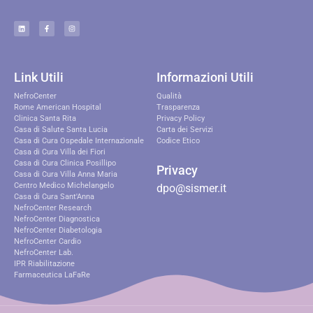
Link Utili
Informazioni Utili
NefroCenter
Qualità
Rome American Hospital
Trasparenza
Clinica Santa Rita
Privacy Policy
Casa di Salute Santa Lucia
Carta dei Servizi
Casa di Cura Ospedale Internazionale
Codice Etico
Casa di Cura Villa dei Fiori
Casa di Cura Clinica Posillipo
Privacy
Casa di Cura Villa Anna Maria
Centro Medico Michelangelo
dpo@sismer.it
Casa di Cura Sant'Anna
NefroCenter Research
NefroCenter Diagnostica
NefroCenter Diabetologia
NefroCenter Cardio
NefroCenter Lab.
IPR Riabilitazione
Farmaceutica LaFaRe