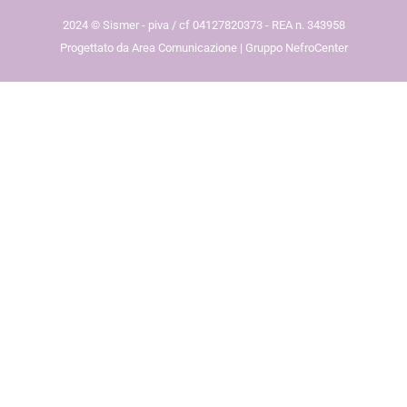
2024 © Sismer - piva / cf 04127820373 - REA n. 343958
Progettato da Area Comunicazione | Gruppo NefroCenter