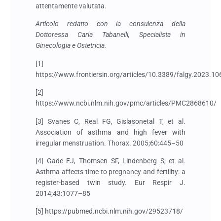
attentamente valutata.
Articolo redatto con la consulenza della
Dottoressa Carla Tabanelli, Specialista in
Ginecologia e Ostetricia.
[1]
https://www.frontiersin.org/articles/10.3389/falgy.2023.10
[2]
https://www.ncbi.nlm.nih.gov/pmc/articles/PMC2868610/
[3] Svanes C, Real FG, Gislasonetal T, et al.
Association of asthma and high fever with
irregular menstruation. Thorax. 2005;60:445–50
[4] Gade EJ, Thomsen SF, Lindenberg S, et al.
Asthma affects time to pregnancy and fertility: a
register-based twin study. Eur Respir J.
2014;43:1077–85
[5] https://pubmed.ncbi.nlm.nih.gov/29523718/