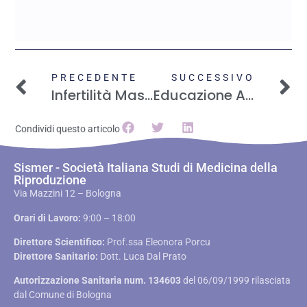
PRECEDENTE
SUCCESSIVO
Infertilità Maschile In Continua Crescita: Ancora Un Tabù Che Mina L’autostima
Educazione Alla Sessualità: Come Parlarne Con I Figli
Condividi questo articolo
Sismer - Società Italiana Studi di Medicina della
Riproduzione
Via Mazzini 12 – Bologna
Orari di Lavoro:
9:00 – 18:00
Direttore Scientifico:
Prof.ssa Eleonora Porcu
Direttore Sanitario:
Dott. Luca Dal Prato
Autorizzazione Sanitaria num. 134603
del 06/09/1999 rilasciata
dal Comune di Bologna