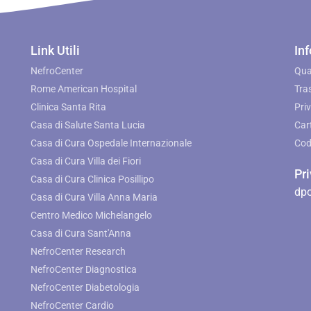
Link Utili
Inf
NefroCenter
Qua
Rome American Hospital
Tra
Clinica Santa Rita
Pri
Casa di Salute Santa Lucia
Cart
Casa di Cura Ospedale Internazionale
Cod
Casa di Cura Villa dei Fiori
Pr
Casa di Cura Clinica Posillipo
dpo
Casa di Cura Villa Anna Maria
Centro Medico Michelangelo
Casa di Cura Sant'Anna
NefroCenter Research
NefroCenter Diagnostica
NefroCenter Diabetologia
NefroCenter Cardio