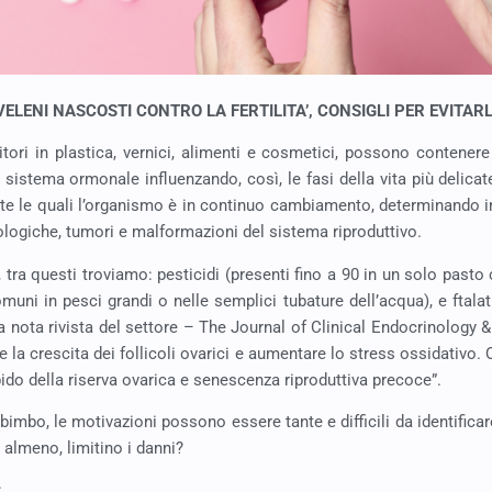
VELENI NASCOSTI CONTRO LA FERTILITA’, CONSIGLI PER EVITARL
ori in plastica, vernici, alimenti e cosmetici, possono contener
 sistema ormonale influenzando, così, le fasi della vita più delica
nte le quali l’organismo è in continuo cambiamento, determinando infe
logiche, tumori e malformazioni del sistema riproduttivo.
, tra questi troviamo: pesticidi (presenti fino a 90 in un solo pasto
muni in pesci grandi o nelle semplici tubature dell’acqua), e ftala
 nota rivista del settore – The Journal of Clinical Endocrinology 
e la crescita dei follicoli ovarici e aumentare lo stress ossidativo. 
apido della riserva ovarica e senescenza riproduttiva precoce”.
 bimbo, le motivazioni possono essere tante e difficili da identifica
, almeno, limitino i danni?
: