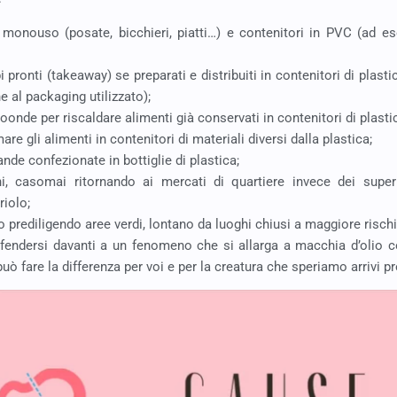
ca monouso (posate, bicchieri, piatti…) e contenitori in PVC (ad 
i pronti (takeaway) se preparati e distribuiti in contenitori di plast
e al packaging utilizzato);
croonde per riscaldare alimenti già conservati in contenitori di plasti
re gli alimenti in contenitori di materiali diversi dalla plastica;
nde confezionate in bottiglie di plastica;
chi, casomai ritornando ai mercati di quartiere invece dei sup
iolo;
rto prediligendo aree verdi, lontano da luoghi chiusi a maggiore rischi
ifendersi davanti a un fenomeno che si allarga a macchia d’olio com
uò fare la differenza per voi e per la creatura che speriamo arrivi pr