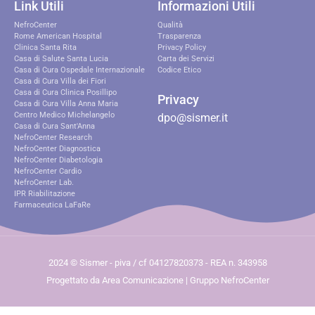
Link Utili
Informazioni Utili
NefroCenter
Qualità
Rome American Hospital
Trasparenza
Clinica Santa Rita
Privacy Policy
Casa di Salute Santa Lucia
Carta dei Servizi
Casa di Cura Ospedale Internazionale
Codice Etico
Casa di Cura Villa dei Fiori
Casa di Cura Clinica Posillipo
Privacy
Casa di Cura Villa Anna Maria
Centro Medico Michelangelo
dpo@sismer.it
Casa di Cura Sant'Anna
NefroCenter Research
NefroCenter Diagnostica
NefroCenter Diabetologia
NefroCenter Cardio
NefroCenter Lab.
IPR Riabilitazione
Farmaceutica LaFaRe
2024 © Sismer - piva / cf 04127820373 - REA n. 343958
Progettato da Area Comunicazione | Gruppo NefroCenter