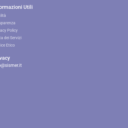
ormazioni Utili
lità
sparenza
vacy Policy
a dei Servizi
ice Etico
ivacy
@sismer.it