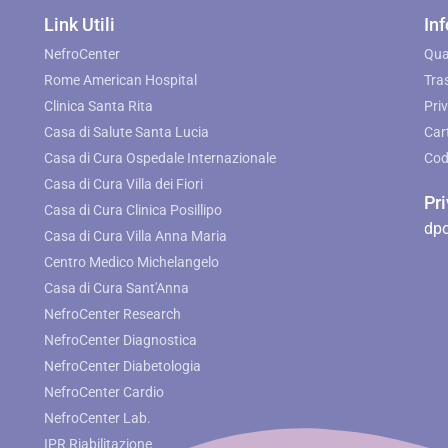
Link Utili
Inf
NefroCenter
Qua
Rome American Hospital
Tra
Clinica Santa Rita
Pri
Casa di Salute Santa Lucia
Cart
Casa di Cura Ospedale Internazionale
Cod
Casa di Cura Villa dei Fiori
Pr
Casa di Cura Clinica Posillipo
dpo
Casa di Cura Villa Anna Maria
Centro Medico Michelangelo
Casa di Cura Sant'Anna
NefroCenter Research
NefroCenter Diagnostica
NefroCenter Diabetologia
NefroCenter Cardio
NefroCenter Lab.
IPR Riabilitazione