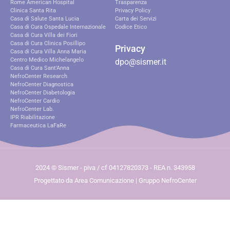
Rome American Hospital
Trasparenza
Clinica Santa Rita
Privacy Policy
Casa di Salute Santa Lucia
Carta dei Servizi
Casa di Cura Ospedale Internazionale
Codice Etico
Casa di Cura Villa dei Fiori
Casa di Cura Clinica Posillipo
Privacy
Casa di Cura Villa Anna Maria
Centro Medico Michelangelo
dpo@sismer.it
Casa di Cura Sant'Anna
NefroCenter Research
NefroCenter Diagnostica
NefroCenter Diabetologia
NefroCenter Cardio
NefroCenter Lab.
IPR Riabilitazione
Farmaceutica LaFaRe
2024 © Sismer - piva / cf 04127820373 - REA n. 343958
Progettato da Area Comunicazione | Gruppo NefroCenter